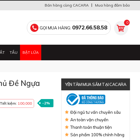
Bán hàng cùng CACARA
Mua hàng đảm bảo
0
0972.66.58.58
GỌI MUA HÀNG:
ẮT
TẨU
BẬT LỬA
Chủ Đề Ngựa
YÊN TÂM MUA SẮM TẠI CACARA
-2%
Tiết kiệm:
100,000
Đã thông báo Bộ Công Thương
Đội ngũ tư vấn chuyên sâu
An toàn vận chuyển
Thanh toán thuận tiện
Sản phẩm 100% chính hãng