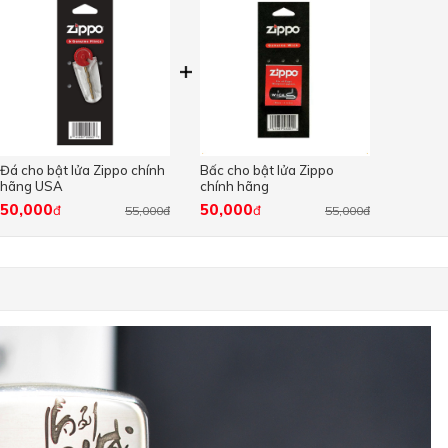
Đá cho bật lửa Zippo chính
Bấc cho bật lửa Zippo
hãng USA
chính hãng
50,000
50,000
đ
đ
55,000đ
55,000đ