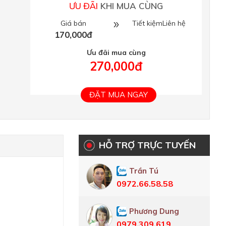
ƯU ĐÃI
KHI MUA CÙNG
Giá bán
Tiết kiệmLiên hệ
170,000đ
Ưu đãi mua cùng
270,000đ
ĐẶT MUA NGAY
HỖ TRỢ TRỰC TUYẾN
Trần Tú
0972.66.58.58
Phương Dung
0979.309.619