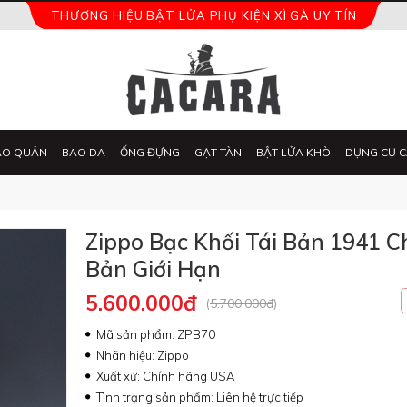
THƯƠNG HIỆU BẬT LỬA PHỤ KIỆN XÌ GÀ UY TÍN
ẢO QUẢN
BAO DA
ỐNG ĐỰNG
GẠT TÀN
BẬT LỬA KHÒ
DỤNG CỤ C
Zippo Bạc Khối Tái Bản 1941 
Bản Giới Hạn
5.600.000đ
(
5.700.000đ
)
Mã sản phẩm: ZPB70
Nhãn hiệu: Zippo
Xuất xứ: Chính hãng USA
Tình trạng sản phẩm: Liên hệ trực tiếp