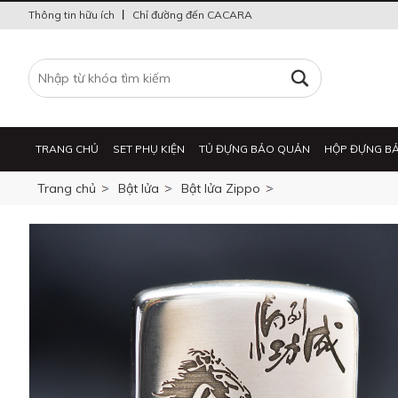
Thông tin hữu ích
Chỉ đường đến CACARA
TRANG CHỦ
SET PHỤ KIỆN
TỦ ĐỰNG BẢO QUẢN
HỘP ĐỰNG B
Trang chủ
Bật lửa
Bật lửa Zippo