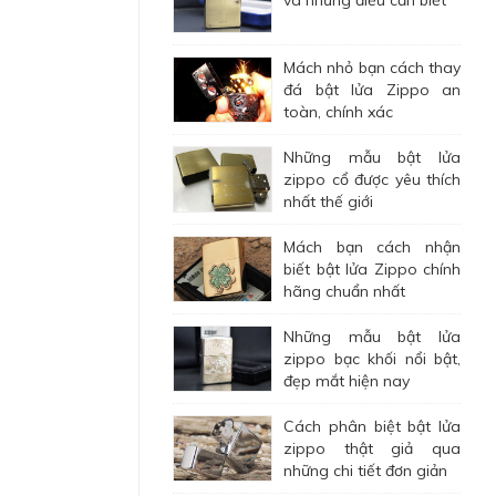
và những điều cần biết
Mách nhỏ bạn cách thay
đá bật lửa Zippo an
toàn, chính xác
Những mẫu bật lửa
zippo cổ được yêu thích
nhất thế giới
Mách bạn cách nhận
biết bật lửa Zippo chính
hãng chuẩn nhất
Những mẫu bật lửa
zippo bạc khối nổi bật,
đẹp mắt hiện nay
Cách phân biệt bật lửa
zippo thật giả qua
những chi tiết đơn giản