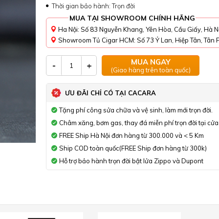
Thời gian bảo hành: Trọn đời
MUA TẠI SHOWROOM CHÍNH HÃNG
Ha Nội: Số 83 Nguyễn Khang, Yên Hòa, Cầu Giấy, Hà N
Showroom Tủ Cigar HCM: Số 73 Ỷ Lan, Hiệp Tân, Tân P
MUA NGAY
-
+
(Giao hàng trên toàn quốc)
ƯU ĐÃI CHỈ CÓ TẠI CACARA
Tặng phí công sửa chữa và vệ sinh, làm mới trọn đời.
Châm xăng, bơm gas, thay đá miễn phí trọn đời tại cửa
FREE Ship Hà Nội đơn hàng từ 300.000 và < 5 Km
Ship COD toàn quốc(FREE Ship đơn hàng từ 300k)
Hỗ trợ bảo hành trọn đời bật lửa Zippo và Dupont