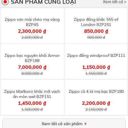
SẢN PHẨM CÙNG LOẠI
Xem tất cả >
Zippo sơn mài chéo mạ vàng
Zippo đồng khắc 555 of
BZP45
London BZP251
2,300,000 ₫
850,000 ₫
2,600,000 đ
900,000 đ
Zippo bạc nguyên khối Armor
Zippo đồng windproof BZP111
BZP188
7,000,000 ₫
1,150,000 ₫
8,000,000 đ
1,550,000 đ
Zippo Marlboro khắc mã vạch
Zippo cỏ 4 lá mạ bạc BZP180
ăn mòn axit BZP151
1,450,000 ₫
2,200,000 ₫
1,500,000 đ
2,150,000 đ
Xem tất cả sản phẩm