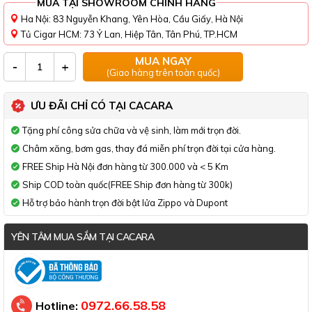
MUA TẠI SHOWROOM CHÍNH HÃNG
Ha Nội: 83 Nguyễn Khang, Yên Hòa, Cầu Giấy, Hà Nội
Tủ Cigar HCM: 73 Ỷ Lan, Hiệp Tân, Tân Phú, TP.HCM
MUA NGAY
-
+
(Giao hàng trên toàn quốc)
ƯU ĐÃI CHỈ CÓ TẠI CACARA
Tặng phí công sửa chữa và vệ sinh, làm mới trọn đời.
Châm xăng, bơm gas, thay đá miễn phí trọn đời tại cửa hàng.
FREE Ship Hà Nội đơn hàng từ 300.000 và < 5 Km
Ship COD toàn quốc(FREE Ship đơn hàng từ 300k)
Hỗ trợ bảo hành trọn đời bật lửa Zippo và Dupont
YÊN TÂM MUA SẮM TẠI CACARA
Đã thông báo Bộ Công Thương
0972.66.58.58
Hotline: