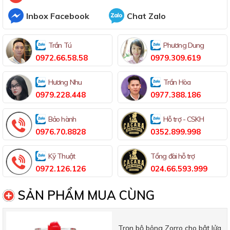
Inbox Facebook
Chat Zalo
Trần Tú
Phương Dung
0972.66.58.58
0979.309.619
Hương Nhu
Trần Hòa
0979.228.448
0977.388.186
Bảo hành
Hỗ trợ - CSKH
0976.70.8828
0352.899.998
Kỹ Thuật
Tổng đài hỗ trợ
0972.126.126
024.66.593.999
SẢN PHẨM MUA CÙNG
Trọn bộ bông Zorro cho bật lửa