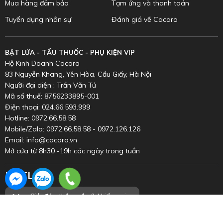
Mua hàng đảm bảo
Tạm ứng và thanh toán
Tuyển dụng nhân sự
Đánh giá về Cacara
BẬT LỬA - TẨU THUỐC - PHỤ KIỆN VIP
Hộ Kinh Doanh Cacara
83 Nguyễn Khang, Yên Hòa, Cầu Giấy, Hà Nội
Người đại diện : Trần Văn Tú
Mã số thuế: 8756233895-001
Điện thoại: 024.66.593.999
Hotline: 0972.66.58.58
Mobile/Zalo: 0972.66.58.58 - 0972.126.126
Email: info@cacara.vn
Mở cửa từ 8h30 -19h các ngày trong tuần
HOTLINE
Inbox
Chat
0972.66.58.58
Giải đáp thắc mắc & khiếu nại
Facebook
Zalo
0352.899.998
(8h00 - 20h00)