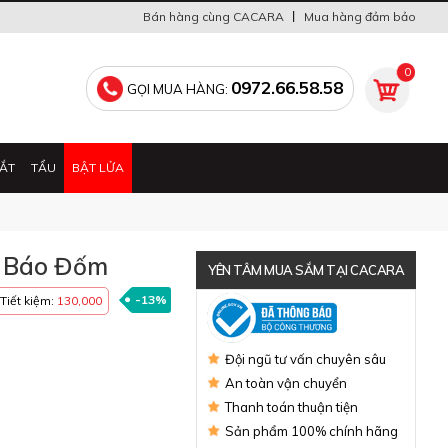
Bán hàng cùng CACARA
Mua hàng đảm bảo
0
0972.66.58.58
GỌI MUA HÀNG:
ẮT
TẨU
BẬT LỬA
A Báo Đốm
YÊN TÂM MUA SẮM TẠI CACARA
-13%
Tiết kiệm:
130,000
Đã thông báo Bộ Công Thương
Đội ngũ tư vấn chuyên sâu
An toàn vận chuyển
Thanh toán thuận tiện
Sản phẩm 100% chính hãng