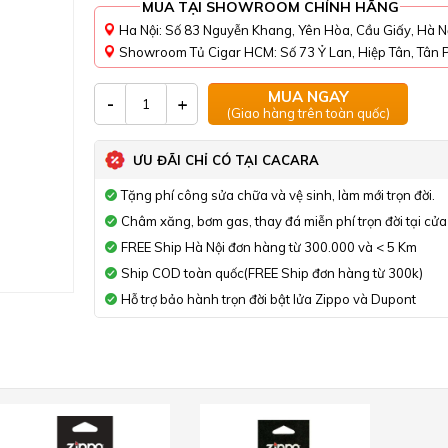
MUA TẠI SHOWROOM CHÍNH HÃNG
Ha Nội: Số 83 Nguyễn Khang, Yên Hòa, Cầu Giấy, Hà N
Showroom Tủ Cigar HCM: Số 73 Ỷ Lan, Hiệp Tân, Tân P
MUA NGAY
-
+
(Giao hàng trên toàn quốc)
ƯU ĐÃI CHỈ CÓ TẠI CACARA
Tặng phí công sửa chữa và vệ sinh, làm mới trọn đời.
Châm xăng, bơm gas, thay đá miễn phí trọn đời tại cửa
FREE Ship Hà Nội đơn hàng từ 300.000 và < 5 Km
Ship COD toàn quốc(FREE Ship đơn hàng từ 300k)
Hỗ trợ bảo hành trọn đời bật lửa Zippo và Dupont