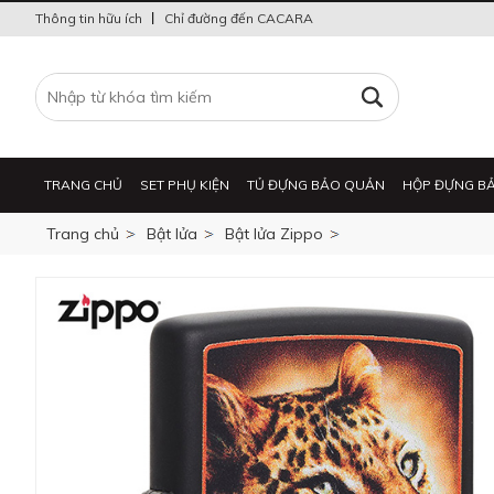
Thông tin hữu ích
Chỉ đường đến CACARA
TRANG CHỦ
SET PHỤ KIỆN
TỦ ĐỰNG BẢO QUẢN
HỘP ĐỰNG B
Trang chủ
Bật lửa
Bật lửa Zippo