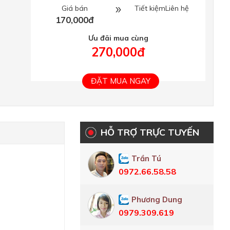
Giá bán
Tiết kiệmLiên hệ
170,000đ
Ưu đãi mua cùng
270,000đ
ĐẶT MUA NGAY
HỖ TRỢ TRỰC TUYẾN
Trần Tú
0972.66.58.58
Phương Dung
0979.309.619