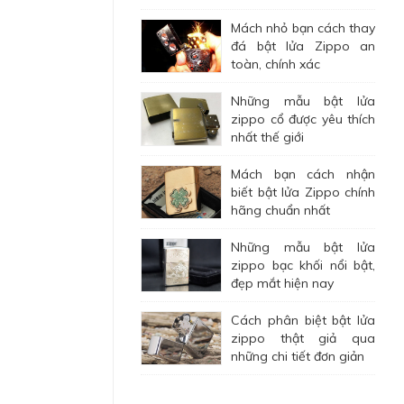
Mách nhỏ bạn cách thay
đá bật lửa Zippo an
toàn, chính xác
Những mẫu bật lửa
zippo cổ được yêu thích
nhất thế giới
Mách bạn cách nhận
biết bật lửa Zippo chính
hãng chuẩn nhất
Những mẫu bật lửa
zippo bạc khối nổi bật,
đẹp mắt hiện nay
Cách phân biệt bật lửa
zippo thật giả qua
những chi tiết đơn giản