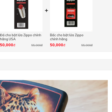
Đá cho bật lửa Zippo chính
Bấc cho bật lửa Zippo
hãng USA
chính hãng
50,000
50,000
đ
đ
55,000đ
55,000đ