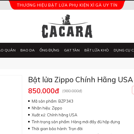
THƯƠNG HIỆU BẬT LỬA PHỤ KIỆN XÌ GÀ UY TÍN
ẢO QUẢN
BAO DA
ỐNG ĐỰNG
GẠT TÀN
BẬT LỬA KHÒ
DỤNG CỤ C
Bật lửa Zippo Chính Hãng US
850.000đ
(
980.000đ
)
Mã sản phẩm: BZP343
Nhãn hiệu: Zippo
Xuất xứ: Chính hãng USA
Tình trạng sản phẩm: Hàng mới đầy đủ hộp đựng
Thời gian bảo hành: Trọn đời