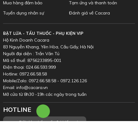
Mua hàng đảm bảo
Tạm ứng và thanh toán
Tuyển dụng nhân sự
Đánh giá về Cacara
BẬT LỬA - TẨU THUỐC - PHỤ KIỆN VIP
Hộ Kinh Doanh Cacara
83 Nguyễn Khang, Yên Hòa, Cầu Giấy, Hà Nội
Người đại diện : Trần Văn Tú
Mã số thuế: 8756233895-001
Điện thoại: 024.66.593.999
Hotline: 0972.66.58.58
Mobile/Zalo: 0972.66.58.58 - 0972.126.126
Email: info@cacara.vn
Mở cửa từ 8h30 -19h các ngày trong tuần
HOTLINE
0972.66.58.58
Inbox
Chat
Giải đáp thắc mắc & khiếu nại
Facebook
Zalo
0352.899.998
(8h00 - 20h00)