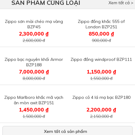
SẢN PHẨM CÙNG LOẠI
Xem tất cả >
Zippo sơn mài chéo mạ vàng
Zippo đồng khắc 555 of
BZP45
London BZP251
2,300,000 ₫
850,000 ₫
2,600,000 đ
900,000 đ
Zippo bạc nguyên khối Armor
Zippo đồng windproof BZP111
BZP188
7,000,000 ₫
1,150,000 ₫
8,000,000 đ
1,550,000 đ
Zippo Marlboro khắc mã vạch
Zippo cỏ 4 lá mạ bạc BZP180
ăn mòn axit BZP151
1,450,000 ₫
2,200,000 ₫
1,500,000 đ
2,150,000 đ
Xem tất cả sản phẩm