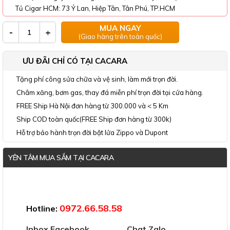
Tủ Cigar HCM: 73 Ỷ Lan, Hiệp Tân, Tân Phú, TP.HCM
MUA NGAY
-
+
(Giao hàng trên toàn quốc)
ƯU ĐÃI CHỈ CÓ TẠI CACARA
Tặng phí công sửa chữa và vệ sinh, làm mới trọn đời.
Châm xăng, bơm gas, thay đá miễn phí trọn đời tại cửa hàng.
FREE Ship Hà Nội đơn hàng từ 300.000 và < 5 Km
Ship COD toàn quốc(FREE Ship đơn hàng từ 300k)
Hỗ trợ bảo hành trọn đời bật lửa Zippo và Dupont
YÊN TÂM MUA SẮM TẠI CACARA
Đã thông báo Bộ Công Thương
0972.66.58.58
Hotline:
Inbox Facebook
Chat Zalo