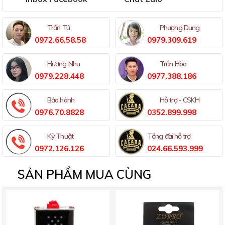
Trần Tú
Phương Dung
0972.66.58.58
0979.309.619
Hương Nhu
Trần Hòa
0979.228.448
0977.388.186
Bảo hành
Hỗ trợ - CSKH
0976.70.8828
0352.899.998
Kỹ Thuật
Tổng đài hỗ trợ
0972.126.126
024.66.593.999
SẢN PHẨM MUA CÙNG