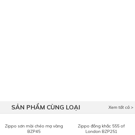
SẢN PHẨM CÙNG LOẠI
Xem tất cả >
Zippo sơn mài chéo mạ vàng
Zippo đồng khắc 555 of
BZP45
London BZP251