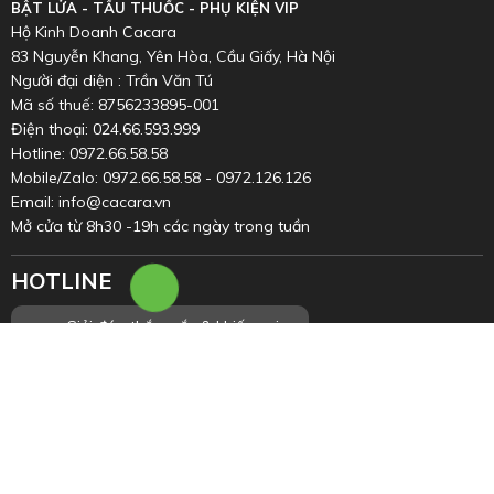
BẬT LỬA - TẨU THUỐC - PHỤ KIỆN VIP
Hộ Kinh Doanh Cacara
83 Nguyễn Khang, Yên Hòa, Cầu Giấy, Hà Nội
Người đại diện : Trần Văn Tú
Mã số thuế: 8756233895-001
Điện thoại: 024.66.593.999
Hotline: 0972.66.58.58
Mobile/Zalo: 0972.66.58.58 - 0972.126.126
Email: info@cacara.vn
Mở cửa từ 8h30 -19h các ngày trong tuần
HOTLINE
Inbox
Chat
0972.66.58.58
Giải đáp thắc mắc & khiếu nại
Facebook
Zalo
0352.899.998
(8h00 - 20h00)
Trung tâm bảo hành toàn quốc
0972.126.126
(8h00 - 20h00)