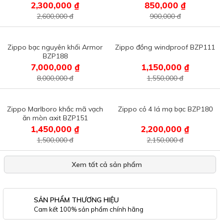
2,300,000 ₫
850,000 ₫
2,600,000 đ
900,000 đ
Zippo bạc nguyên khối Armor
Zippo đồng windproof BZP111
BZP188
7,000,000 ₫
1,150,000 ₫
8,000,000 đ
1,550,000 đ
Zippo Marlboro khắc mã vạch
Zippo cỏ 4 lá mạ bạc BZP180
ăn mòn axit BZP151
1,450,000 ₫
2,200,000 ₫
1,500,000 đ
2,150,000 đ
Xem tất cả sản phẩm
SẢN PHẨM THƯƠNG HIỆU
Cam kết 100% sản phẩm chính hãng