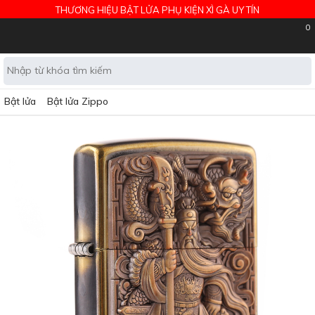
THƯƠNG HIỆU BẬT LỬA PHỤ KIỆN XÌ GÀ UY TÍN
0
Bật lửa
Bật lửa Zippo