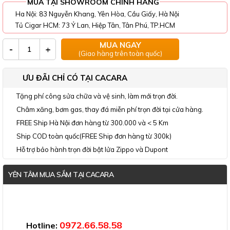
MUA TẠI SHOWROOM CHÍNH HÃNG
Ha Nội: 83 Nguyễn Khang, Yên Hòa, Cầu Giấy, Hà Nội
Tủ Cigar HCM: 73 Ỷ Lan, Hiệp Tân, Tân Phú, TP.HCM
MUA NGAY
-
+
(Giao hàng trên toàn quốc)
ƯU ĐÃI CHỈ CÓ TẠI CACARA
Tặng phí công sửa chữa và vệ sinh, làm mới trọn đời.
Châm xăng, bơm gas, thay đá miễn phí trọn đời tại cửa hàng.
FREE Ship Hà Nội đơn hàng từ 300.000 và < 5 Km
Ship COD toàn quốc(FREE Ship đơn hàng từ 300k)
Hỗ trợ bảo hành trọn đời bật lửa Zippo và Dupont
YÊN TÂM MUA SẮM TẠI CACARA
Đã thông báo Bộ Công Thương
0972.66.58.58
Hotline: