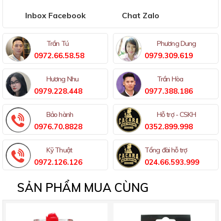
Inbox Facebook
Chat Zalo
Trần Tú
Phương Dung
0972.66.58.58
0979.309.619
Hương Nhu
Trần Hòa
0979.228.448
0977.388.186
Bảo hành
Hỗ trợ - CSKH
0976.70.8828
0352.899.998
Kỹ Thuật
Tổng đài hỗ trợ
0972.126.126
024.66.593.999
SẢN PHẨM MUA CÙNG