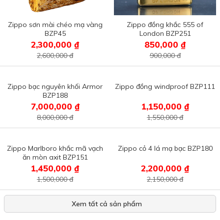
Zippo sơn mài chéo mạ vàng
Zippo đồng khắc 555 of
BZP45
London BZP251
2,300,000 ₫
850,000 ₫
2,600,000 đ
900,000 đ
Zippo bạc nguyên khối Armor
Zippo đồng windproof BZP111
BZP188
7,000,000 ₫
1,150,000 ₫
8,000,000 đ
1,550,000 đ
Zippo Marlboro khắc mã vạch
Zippo cỏ 4 lá mạ bạc BZP180
ăn mòn axit BZP151
1,450,000 ₫
2,200,000 ₫
1,500,000 đ
2,150,000 đ
Xem tất cả sản phẩm