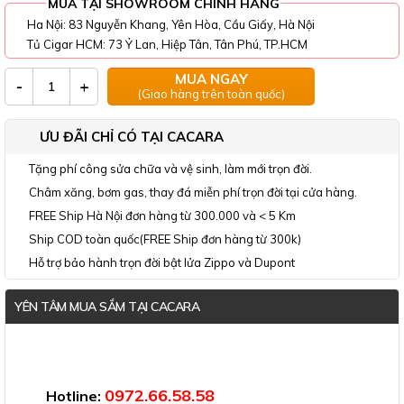
MUA TẠI SHOWROOM CHÍNH HÃNG
Ha Nội: 83 Nguyễn Khang, Yên Hòa, Cầu Giấy, Hà Nội
Tủ Cigar HCM: 73 Ỷ Lan, Hiệp Tân, Tân Phú, TP.HCM
MUA NGAY
-
+
(Giao hàng trên toàn quốc)
ƯU ĐÃI CHỈ CÓ TẠI CACARA
Tặng phí công sửa chữa và vệ sinh, làm mới trọn đời.
Châm xăng, bơm gas, thay đá miễn phí trọn đời tại cửa hàng.
FREE Ship Hà Nội đơn hàng từ 300.000 và < 5 Km
Ship COD toàn quốc(FREE Ship đơn hàng từ 300k)
Hỗ trợ bảo hành trọn đời bật lửa Zippo và Dupont
YÊN TÂM MUA SẮM TẠI CACARA
Đã thông báo Bộ Công Thương
0972.66.58.58
Hotline: