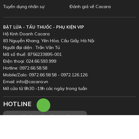
Tuyển dụng nhân sự
Đánh giá về Cacara
BẬT LỬA - TẨU THUỐC - PHỤ KIỆN VIP
Hộ Kinh Doanh Cacara
83 Nguyễn Khang, Yên Hòa, Cầu Giấy, Hà Nội
Người đại diện : Trần Văn Tú
Mã số thuế: 8756233895-001
Điện thoại: 024.66.593.999
Hotline: 0972.66.58.58
Mobile/Zalo: 0972.66.58.58 - 0972.126.126
Email: info@cacara.vn
Mở cửa từ 8h30 -19h các ngày trong tuần
HOTLINE
Inbox
Chat
0972.66.58.58
Giải đáp thắc mắc & khiếu nại
Facebook
Zalo
0352.899.998
(8h00 - 20h00)
Trung tâm bảo hành toàn quốc