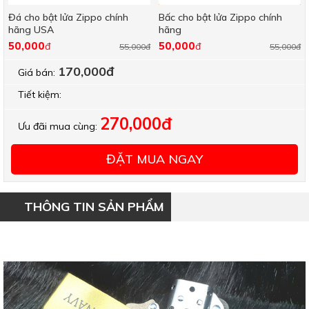
Đá cho bật lửa Zippo chính
Bấc cho bật lửa Zippo chính
hãng USA
hãng
50,000
50,000
đ
đ
55,000đ
55,000đ
170,000đ
Giá bán:
Tiết kiệm:
270,000đ
Ưu đãi mua cùng:
ĐẶT MUA NGAY
THÔNG TIN SẢN PHẨM