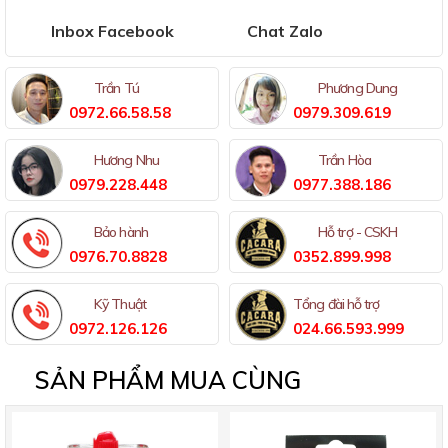
Inbox Facebook
Chat Zalo
Trần Tú
Phương Dung
0972.66.58.58
0979.309.619
Hương Nhu
Trần Hòa
0979.228.448
0977.388.186
Bảo hành
Hỗ trợ - CSKH
0976.70.8828
0352.899.998
Kỹ Thuật
Tổng đài hỗ trợ
0972.126.126
024.66.593.999
SẢN PHẨM MUA CÙNG