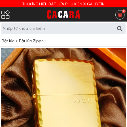
THƯƠNG HIỆU BẬT LỬA PHỤ KIỆN XÌ GÀ UY TÍN
0
Bật lửa
Bật lửa Zippo