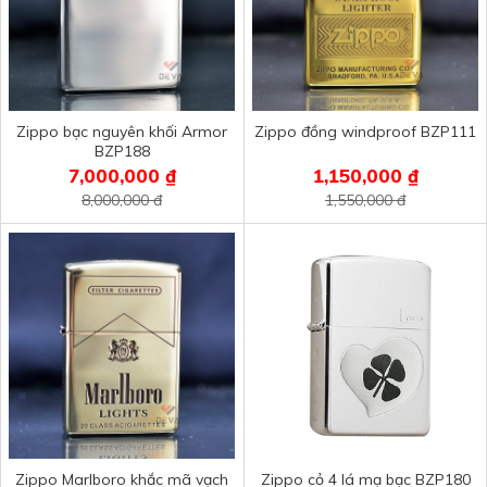
Zippo bạc nguyên khối Armor
Zippo đồng windproof BZP111
BZP188
7,000,000 ₫
1,150,000 ₫
8,000,000 đ
1,550,000 đ
Zippo Marlboro khắc mã vạch
Zippo cỏ 4 lá mạ bạc BZP180