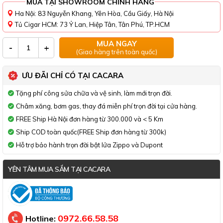
MUA TẠI SHOWROOM CHÍNH HÃNG
Ha Nội: 83 Nguyễn Khang, Yên Hòa, Cầu Giấy, Hà Nội
Tủ Cigar HCM: 73 Ỷ Lan, Hiệp Tân, Tân Phú, TP.HCM
MUA NGAY
-
+
(Giao hàng trên toàn quốc)
ƯU ĐÃI CHỈ CÓ TẠI CACARA
Tặng phí công sửa chữa và vệ sinh, làm mới trọn đời.
Châm xăng, bơm gas, thay đá miễn phí trọn đời tại cửa hàng.
FREE Ship Hà Nội đơn hàng từ 300.000 và < 5 Km
Ship COD toàn quốc(FREE Ship đơn hàng từ 300k)
Hỗ trợ bảo hành trọn đời bật lửa Zippo và Dupont
YÊN TÂM MUA SẮM TẠI CACARA
Đã thông báo Bộ Công Thương
0972.66.58.58
Hotline: