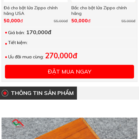
Đá cho bật lửa Zippo chính
Bấc cho bật lửa Zippo chính
hãng USA
hãng
50,000
50,000
đ
đ
55,000đ
55,000đ
170,000đ
Giá bán:
Tiết kiệm:
270,000đ
Ưu đãi mua cùng:
ĐẶT MUA NGAY
THÔNG TIN SẢN PHẨM