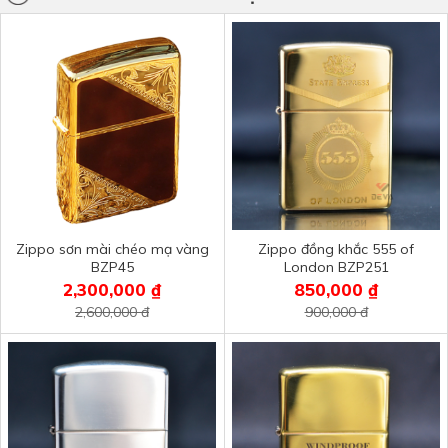
Zippo sơn mài chéo mạ vàng
Zippo đồng khắc 555 of
BZP45
London BZP251
2,300,000 ₫
850,000 ₫
2,600,000 đ
900,000 đ