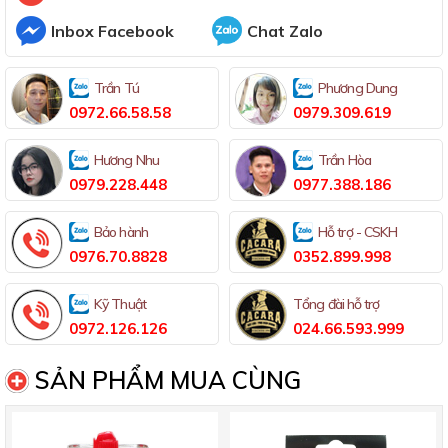
Inbox Facebook
Chat Zalo
Trần Tú
Phương Dung
0972.66.58.58
0979.309.619
Hương Nhu
Trần Hòa
0979.228.448
0977.388.186
Bảo hành
Hỗ trợ - CSKH
0976.70.8828
0352.899.998
Kỹ Thuật
Tổng đài hỗ trợ
0972.126.126
024.66.593.999
SẢN PHẨM MUA CÙNG