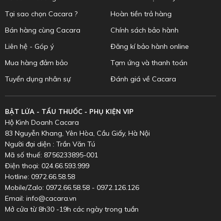
Tại sao chọn Cacara ?
Hoàn tiền trả hàng
Bán hàng cùng Cacara
Chính sách bảo hành
Liên hệ - Góp ý
Đăng kí bảo hành online
Mua hàng đảm bảo
Tạm ứng và thanh toán
Tuyển dụng nhân sự
Đánh giá về Cacara
BẬT LỬA - TẨU THUỐC - PHỤ KIỆN VIP
Hộ Kinh Doanh Cacara
83 Nguyễn Khang, Yên Hòa, Cầu Giấy, Hà Nội
Người đại diện : Trần Văn Tú
Mã số thuế: 8756233895-001
Điện thoại: 024.66.593.999
Hotline: 0972.66.58.58
Mobile/Zalo: 0972.66.58.58 - 0972.126.126
Email: info@cacara.vn
Mở cửa từ 8h30 -19h các ngày trong tuần