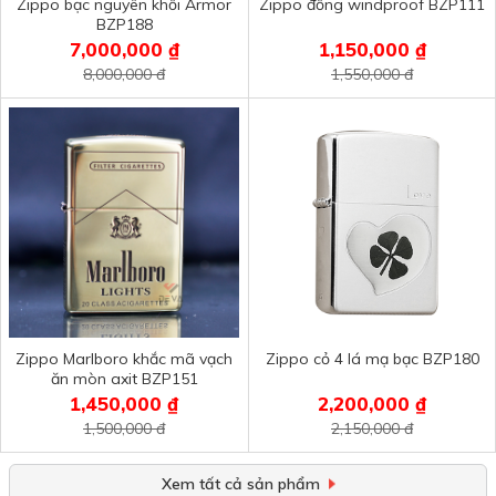
Zippo bạc nguyên khối Armor
Zippo đồng windproof BZP111
BZP188
7,000,000 ₫
1,150,000 ₫
8,000,000 đ
1,550,000 đ
Zippo Marlboro khắc mã vạch
Zippo cỏ 4 lá mạ bạc BZP180
ăn mòn axit BZP151
1,450,000 ₫
2,200,000 ₫
1,500,000 đ
2,150,000 đ
Xem tất cả sản phẩm