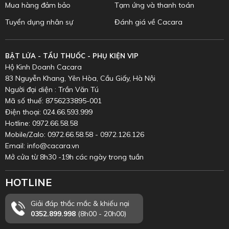
Mua hàng đảm bảo
Tạm ứng và thanh toán
Tuyển dụng nhân sự
Đánh giá về Cacara
BẬT LỬA - TẨU THUỐC - PHỤ KIỆN VIP
Hộ Kinh Doanh Cacara
83 Nguyễn Khang, Yên Hòa, Cầu Giấy, Hà Nội
Người đại diện : Trần Văn Tú
Mã số thuế: 8756233895-001
Điện thoại: 024.66.593.999
Hotline: 0972.66.58.58
Mobile/Zalo: 0972.66.58.58 - 0972.126.126
Email: info@cacara.vn
Mở cửa từ 8h30 -19h các ngày trong tuần
HOTLINE
Giải đáp thắc mắc & khiếu nại
0352.899.998
(8h00 - 20h00)