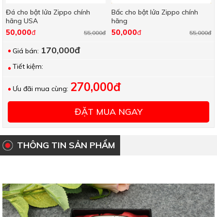
Đá cho bật lửa Zippo chính
Bấc cho bật lửa Zippo chính
hãng USA
hãng
50,000
50,000
đ
đ
55,000đ
55,000đ
170,000đ
Giá bán:
Tiết kiệm:
270,000đ
Ưu đãi mua cùng:
ĐẶT MUA NGAY
THÔNG TIN SẢN PHẨM