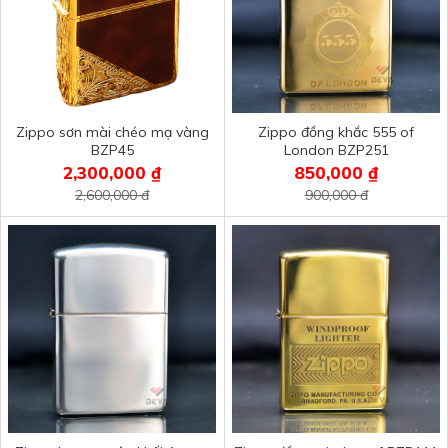
Zippo sơn mài chéo mạ vàng
Zippo đồng khắc 555 of
BZP45
London BZP251
2,300,000 ₫
850,000 ₫
2,600,000 đ
900,000 đ