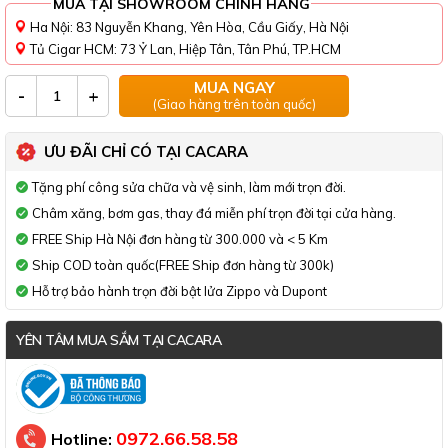
MUA TẠI SHOWROOM CHÍNH HÃNG
Ha Nội: 83 Nguyễn Khang, Yên Hòa, Cầu Giấy, Hà Nội
Tủ Cigar HCM: 73 Ỷ Lan, Hiệp Tân, Tân Phú, TP.HCM
MUA NGAY
-
+
(Giao hàng trên toàn quốc)
ƯU ĐÃI CHỈ CÓ TẠI CACARA
Tặng phí công sửa chữa và vệ sinh, làm mới trọn đời.
Châm xăng, bơm gas, thay đá miễn phí trọn đời tại cửa hàng.
FREE Ship Hà Nội đơn hàng từ 300.000 và < 5 Km
Ship COD toàn quốc(FREE Ship đơn hàng từ 300k)
Hỗ trợ bảo hành trọn đời bật lửa Zippo và Dupont
YÊN TÂM MUA SẮM TẠI CACARA
Đã thông báo Bộ Công Thương
0972.66.58.58
Hotline: