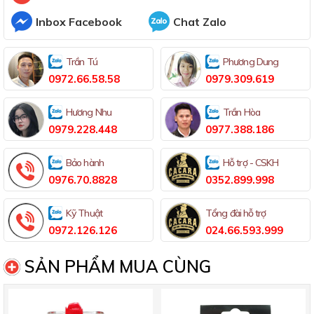
Inbox Facebook
Chat Zalo
Trần Tú
Phương Dung
0972.66.58.58
0979.309.619
Hương Nhu
Trần Hòa
0979.228.448
0977.388.186
Bảo hành
Hỗ trợ - CSKH
0976.70.8828
0352.899.998
Kỹ Thuật
Tổng đài hỗ trợ
0972.126.126
024.66.593.999
SẢN PHẨM MUA CÙNG