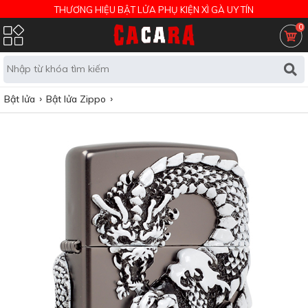
THƯƠNG HIỆU BẬT LỬA PHỤ KIỆN XÌ GÀ UY TÍN
0
Bật lửa
Bật lửa Zippo