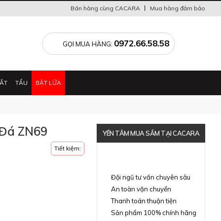
Bán hàng cùng CACARA
Mua hàng đảm bảo
0
0972.66.58.58
GỌI MUA HÀNG:
ẮT
TẨU
BẬT LỬA
 Đá ZN69
YÊN TÂM MUA SẮM TẠI CACARA
Tiết kiệm:
Đã thông báo Bộ Công Thương
Đội ngũ tư vấn chuyên sâu
An toàn vận chuyển
Thanh toán thuận tiện
Sản phẩm 100% chính hãng