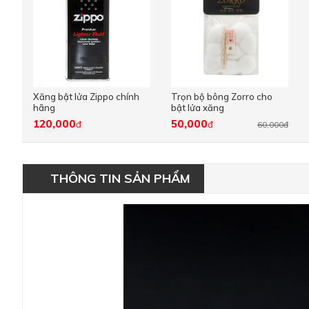
Xăng bật lửa Zippo chính
Trọn bộ bông Zorro cho
hãng
bật lửa xăng
120,000
50,000
đ
đ
60,000đ
THÔNG TIN SẢN PHẨM