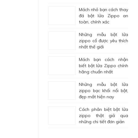
Mách nhỏ bạn cách thay
đá bật lửa Zippo an
toàn, chính xác
Những mẫu bật lửa
zippo cổ được yêu thích
nhất thế giới
Mách bạn cách nhận
biết bật lửa Zippo chính
hãng chuẩn nhất
Những mẫu bật lửa
zippo bạc khối nổi bật,
đẹp mắt hiện nay
Cách phân biệt bật lửa
zippo thật giả qua
những chi tiết đơn giản