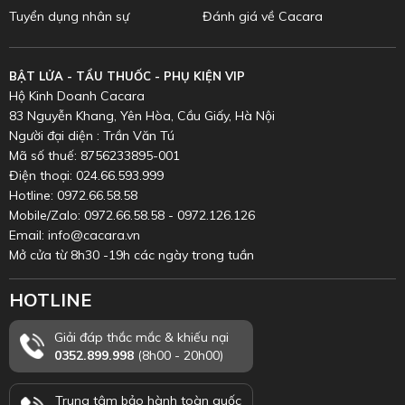
Tuyển dụng nhân sự
Đánh giá về Cacara
BẬT LỬA - TẨU THUỐC - PHỤ KIỆN VIP
Hộ Kinh Doanh Cacara
83 Nguyễn Khang, Yên Hòa, Cầu Giấy, Hà Nội
Người đại diện : Trần Văn Tú
Mã số thuế: 8756233895-001
Điện thoại: 024.66.593.999
Hotline: 0972.66.58.58
Mobile/Zalo: 0972.66.58.58 - 0972.126.126
Email: info@cacara.vn
Mở cửa từ 8h30 -19h các ngày trong tuần
HOTLINE
Giải đáp thắc mắc & khiếu nại
0352.899.998
(8h00 - 20h00)
Trung tâm bảo hành toàn quốc