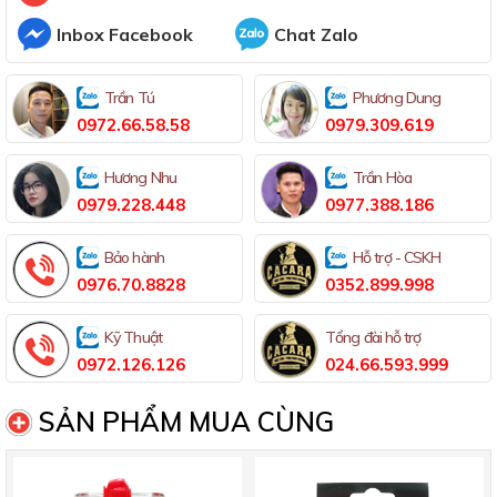
Inbox Facebook
Chat Zalo
Trần Tú
Phương Dung
0972.66.58.58
0979.309.619
Hương Nhu
Trần Hòa
0979.228.448
0977.388.186
Bảo hành
Hỗ trợ - CSKH
0976.70.8828
0352.899.998
Kỹ Thuật
Tổng đài hỗ trợ
0972.126.126
024.66.593.999
SẢN PHẨM MUA CÙNG