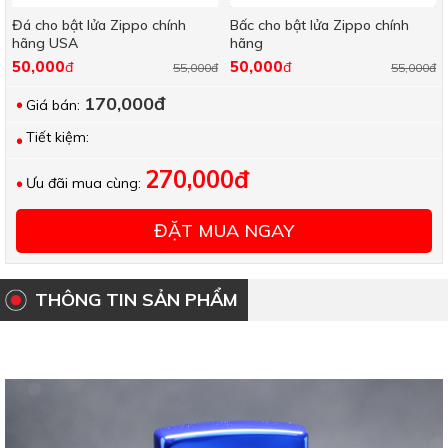
Đá cho bật lửa Zippo chính
Bấc cho bật lửa Zippo chính
hãng USA
hãng
50,000
50,000
đ
đ
55,000đ
55,000đ
170,000đ
Giá bán:
Tiết kiệm:
270,000đ
Ưu đãi mua cùng:
ĐẶT MUA NGAY
THÔNG TIN SẢN PHẨM