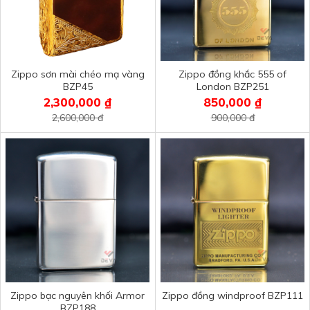
Zippo sơn mài chéo mạ vàng
Zippo đồng khắc 555 of
BZP45
London BZP251
2,300,000 ₫
850,000 ₫
2,600,000 đ
900,000 đ
Zippo bạc nguyên khối Armor
Zippo đồng windproof BZP111
BZP188