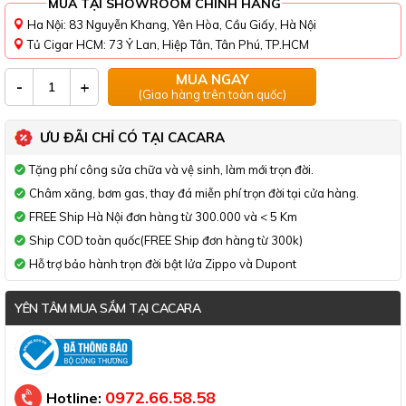
MUA TẠI SHOWROOM CHÍNH HÃNG
Ha Nội: 83 Nguyễn Khang, Yên Hòa, Cầu Giấy, Hà Nội
Tủ Cigar HCM: 73 Ỷ Lan, Hiệp Tân, Tân Phú, TP.HCM
MUA NGAY
-
+
(Giao hàng trên toàn quốc)
ƯU ĐÃI CHỈ CÓ TẠI CACARA
Tặng phí công sửa chữa và vệ sinh, làm mới trọn đời.
Châm xăng, bơm gas, thay đá miễn phí trọn đời tại cửa hàng.
FREE Ship Hà Nội đơn hàng từ 300.000 và < 5 Km
Ship COD toàn quốc(FREE Ship đơn hàng từ 300k)
Hỗ trợ bảo hành trọn đời bật lửa Zippo và Dupont
YÊN TÂM MUA SẮM TẠI CACARA
Đã thông báo Bộ Công Thương
0972.66.58.58
Hotline: