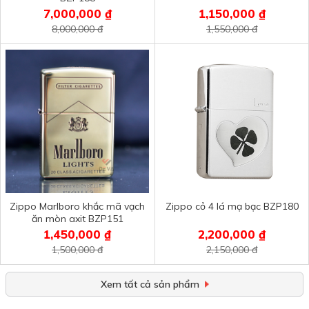
7,000,000 ₫
1,150,000 ₫
8,000,000 đ
1,550,000 đ
Zippo Marlboro khắc mã vạch
Zippo cỏ 4 lá mạ bạc BZP180
ăn mòn axit BZP151
1,450,000 ₫
2,200,000 ₫
1,500,000 đ
2,150,000 đ
Xem tất cả sản phẩm