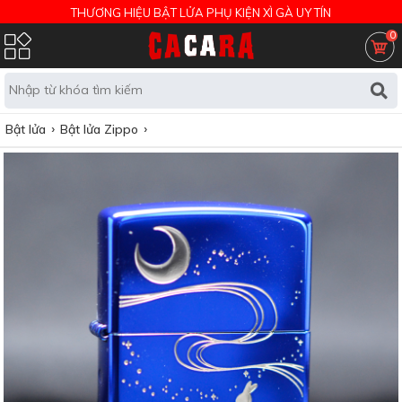
THƯƠNG HIỆU BẬT LỬA PHỤ KIỆN XÌ GÀ UY TÍN
0
Bật lửa
Bật lửa Zippo