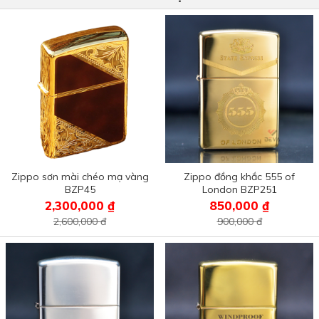
Zippo sơn mài chéo mạ vàng
Zippo đồng khắc 555 of
BZP45
London BZP251
2,300,000 ₫
850,000 ₫
2,600,000 đ
900,000 đ