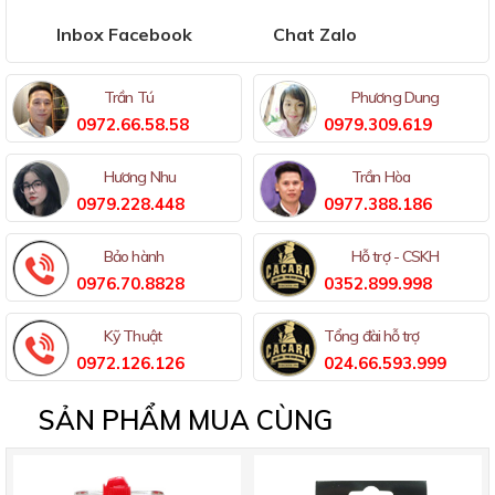
Inbox Facebook
Chat Zalo
Trần Tú
Phương Dung
0972.66.58.58
0979.309.619
Hương Nhu
Trần Hòa
0979.228.448
0977.388.186
Bảo hành
Hỗ trợ - CSKH
0976.70.8828
0352.899.998
Kỹ Thuật
Tổng đài hỗ trợ
0972.126.126
024.66.593.999
SẢN PHẨM MUA CÙNG