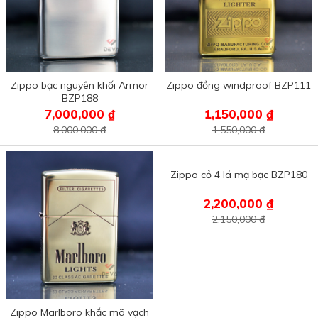
Zippo bạc nguyên khối Armor
Zippo đồng windproof BZP111
BZP188
7,000,000 ₫
1,150,000 ₫
8,000,000 đ
1,550,000 đ
Zippo Marlboro khắc mã vạch
Zippo cỏ 4 lá mạ bạc BZP180