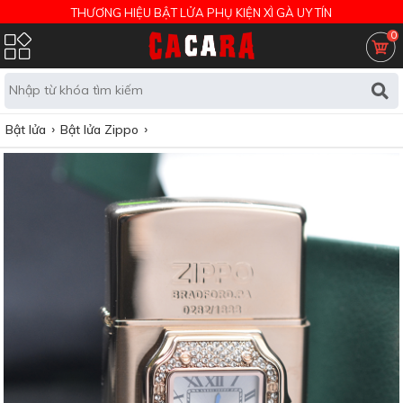
THƯƠNG HIỆU BẬT LỬA PHỤ KIỆN XÌ GÀ UY TÍN
0
Bật lửa
Bật lửa Zippo