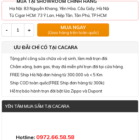
MUA TẠI SHOWROOM CHÍNH HÃNG
Ha Nội: 83 Nguyễn Khang, Yên Hòa, Cầu Giấy, Hà Nội
Tủ Cigar HCM: 73 Ỷ Lan, Hiệp Tân, Tân Phú, TP.HCM
MUA NGAY
-
+
(Giao hàng trên toàn quốc)
ƯU ĐÃI CHỈ CÓ TẠI CACARA
Tặng phí công sửa chữa và vệ sinh, làm mới trọn đời.
Châm xăng, bơm gas, thay đá miễn phí trọn đời tại cửa hàng.
FREE Ship Hà Nội đơn hàng từ 300.000 và < 5 Km
Ship COD toàn quốc(FREE Ship đơn hàng từ 300k)
Hỗ trợ bảo hành trọn đời bật lửa Zippo và Dupont
YÊN TÂM MUA SẮM TẠI CACARA
Đã thông báo Bộ Công Thương
0972.66.58.58
Hotline: