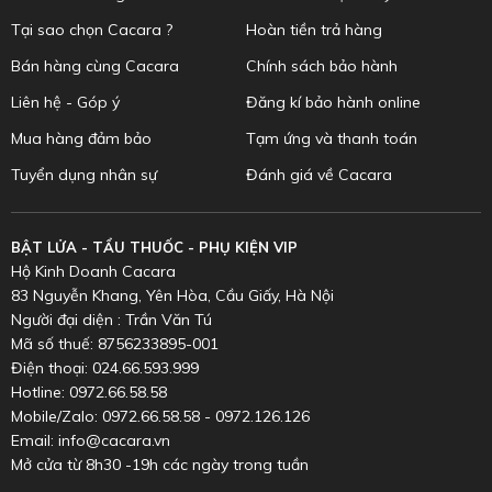
Tại sao chọn Cacara ?
Hoàn tiền trả hàng
Bán hàng cùng Cacara
Chính sách bảo hành
Liên hệ - Góp ý
Đăng kí bảo hành online
Mua hàng đảm bảo
Tạm ứng và thanh toán
Tuyển dụng nhân sự
Đánh giá về Cacara
BẬT LỬA - TẨU THUỐC - PHỤ KIỆN VIP
Hộ Kinh Doanh Cacara
83 Nguyễn Khang, Yên Hòa, Cầu Giấy, Hà Nội
Người đại diện : Trần Văn Tú
Mã số thuế: 8756233895-001
Điện thoại: 024.66.593.999
Hotline: 0972.66.58.58
Mobile/Zalo: 0972.66.58.58 - 0972.126.126
Email: info@cacara.vn
Mở cửa từ 8h30 -19h các ngày trong tuần